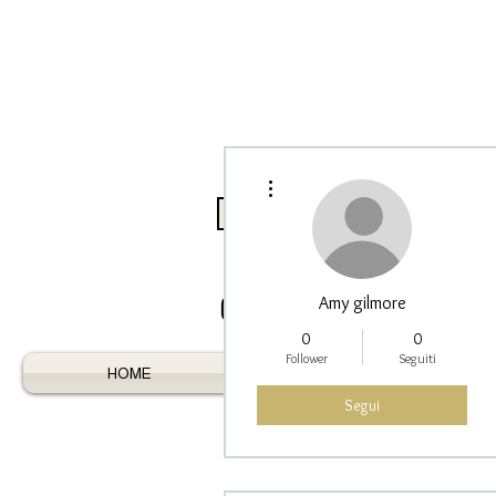
Altre azioni
Log In / Register As Trade
Amy gilmore
0
0
Follower
Seguiti
HOME
AUSTRALIAN GEMS
Segui