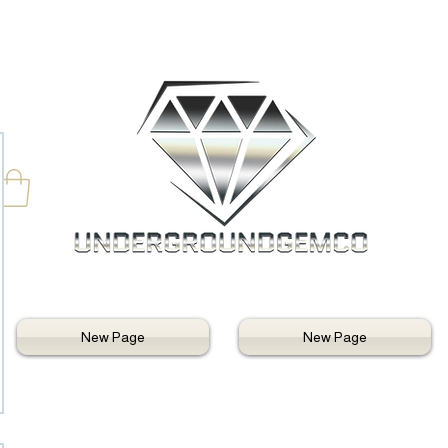
New Page
New Page