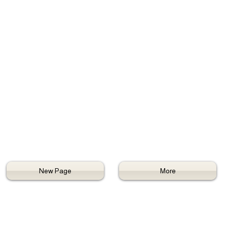
New Page
More