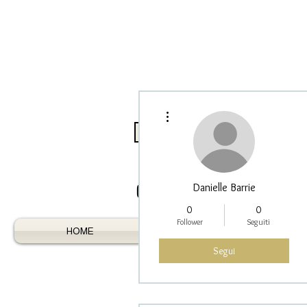
Altre azioni
Log In / Register As Trade
Danielle Barrie
0
0
Follower
Seguiti
HOME
AUSTRALIAN GEMS
Segui