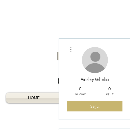
Altre azioni
Log In / Register As Trade
Ainsley Whelan
0
0
Follower
Seguiti
HOME
AUSTRALIAN GEMS
Segui