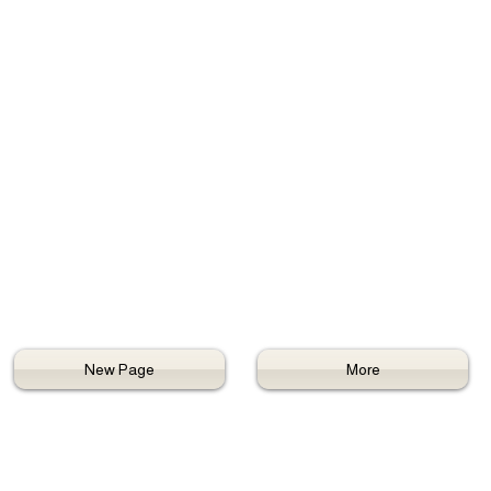
New Page
More