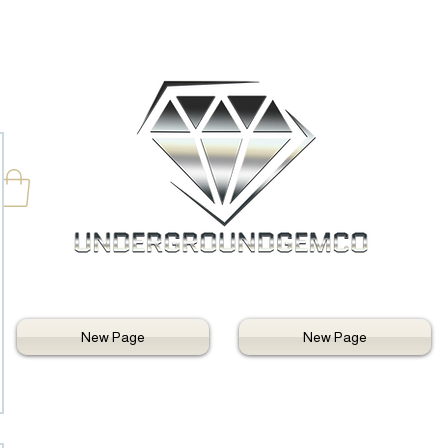
New Page
New Page