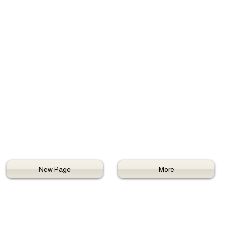
New Page
More