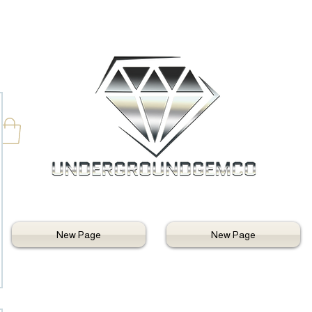
New Page
New Page