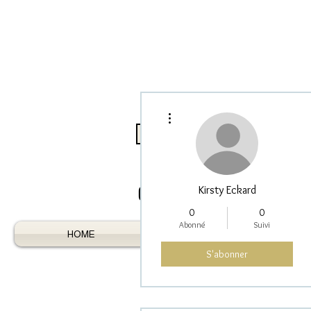
Plus d'actions
Log In / Register As Trade
Kirsty Eckard
0
0
Abonné
Suivi
HOME
AUSTRALIAN GEMS
S'abonner