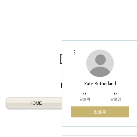
더보기
Log In / Register As Trade
Kate Sutherland
0
0
팔로워
팔로잉
HOME
AUSTRALIAN GEMS
팔로우