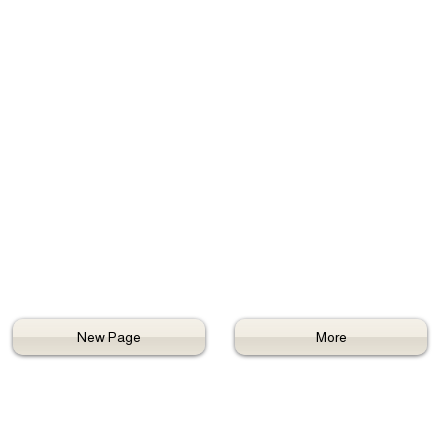
New Page
More