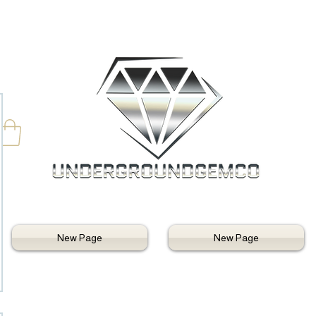
New Page
New Page