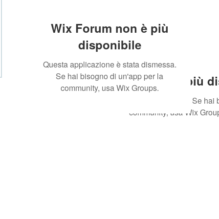
Wix Forum non è più
disponibile
Questa applicazione è stata dismessa.
Se hai bisogno di un'app per la
Wix Forum non è più di
community, usa Wix Groups.
Questa applicazione è stata dismessa. Se hai b
community, usa Wix Grou