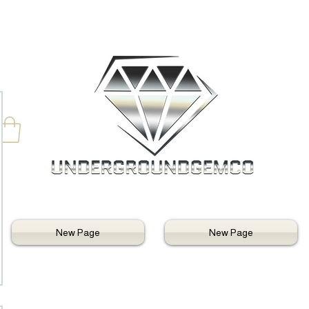
New Page
New Page