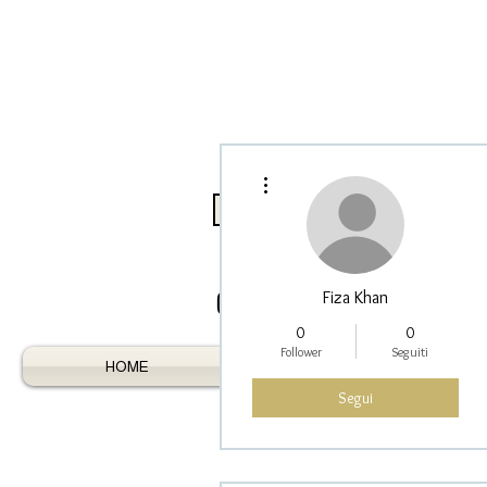
Altre azioni
Log In / Register As Trade
Fiza Khan
0
0
Follower
Seguiti
HOME
AUSTRALIAN GEMS
Segui