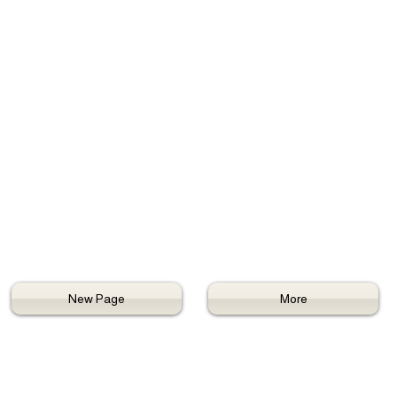
New Page
More