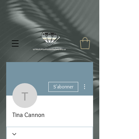
Plus d'actions
S'abonner
Tina Cannon
Tina Cannon