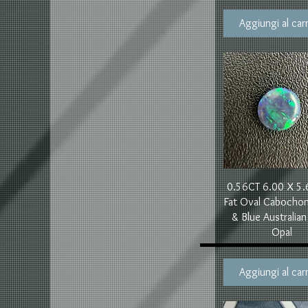
Aggiungi al carr
Vista rapida
0.56CT 6.00 X 5
Fat Oval Cabocho
& Blue Australian
Opal
Aggiungi al carr