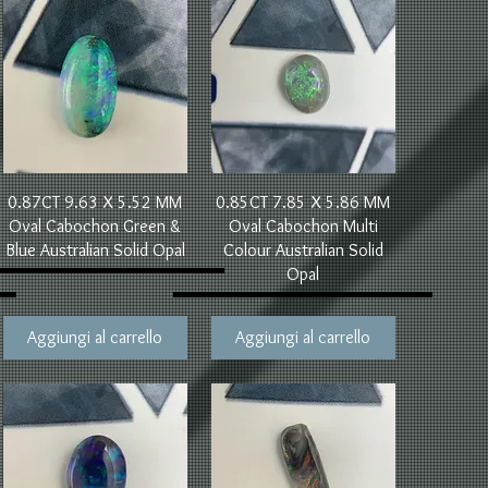
Vista rapida
Vista rapida
0.87CT 9.63 X 5.52 MM
0.85CT 7.85 X 5.86 MM
Oval Cabochon Green &
Oval Cabochon Multi
Blue Australian Solid Opal
Colour Australian Solid
Opal
Aggiungi al carrello
Aggiungi al carrello