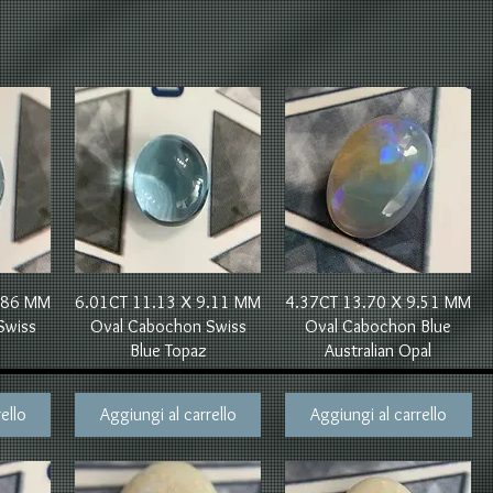
Vista rapida
Vista rapida
8.86 MM
6.01CT 11.13 X 9.11 MM
4.37CT 13.70 X 9.51 MM
Swiss
Oval Cabochon Swiss
Oval Cabochon Blue
Blue Topaz
Australian Opal
ello
Aggiungi al carrello
Aggiungi al carrello