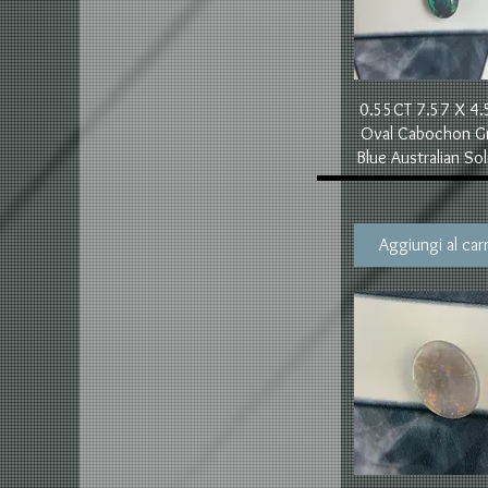
Vista rapida
0.55CT 7.57 X 4
Oval Cabochon G
Blue Australian Sol
Aggiungi al carr