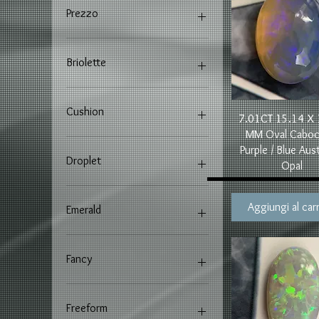
Prezzo
14 A$
12.794 A$
Briolette
Cushion
Vista rapida
7.01CT 15.14 X 
MM Oval Cabo
Purple / Blue Aust
Droplet
Opal
Aggiungi al carr
Emerald
Fancy
Freeform