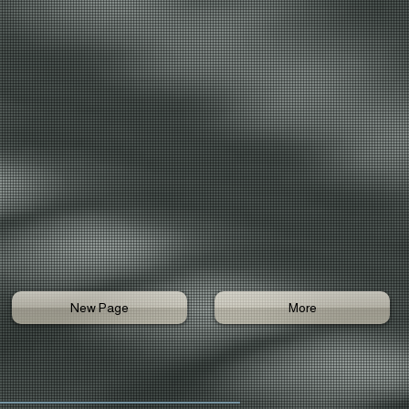
New Page
More