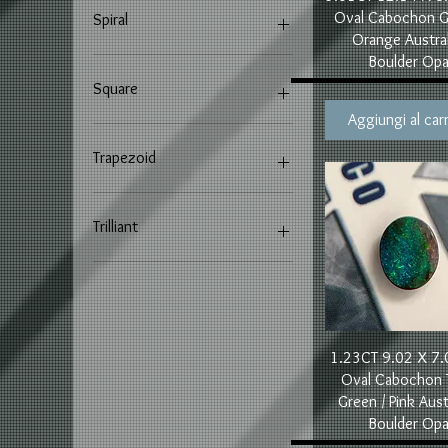
Oval Cabochon G
Spiral
Orange Austral
Boulder Opa
Square
Aggiungi al carr
Trapezoid
Trilliant
Vista rapida
1.23CT 9.02 X 7
Oval Cabochon T
Green / Pink Aust
Boulder Opa