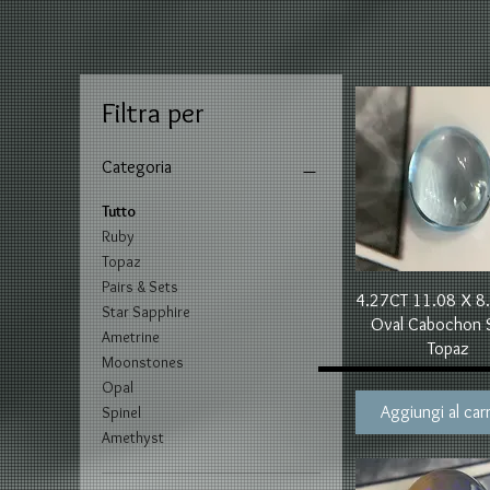
Filtra per
Categoria
Tutto
Ruby
Topaz
Pairs & Sets
Vista rapida
4.27CT 11.08 X 
Star Sapphire
Oval Cabochon 
Ametrine
Topaz
Moonstones
Opal
Aggiungi al carr
Spinel
Amethyst