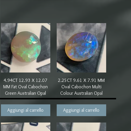
Vista rapida
Vista rapida
4.94CT 12.93 X 12.07
2.25CT 9.61 X 7.91 MM
MM Fat Oval Cabochon
Oval Cabochon Multi
Green Australian Opal
Colour Australian Opal
Aggiungi al carrello
Aggiungi al carrello