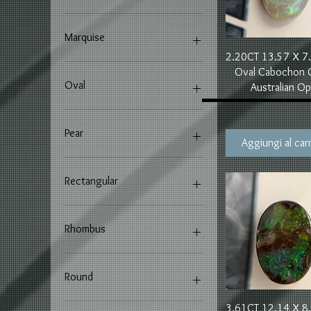
Marquise
Vista rapida
2.20CT 13.57 X 
Oval Cabochon 
Oval
Australian Op
Pear
Aggiungi al carr
Rectangular
Rhombus
Round
Vista rapida
3.61CT 12.14 X 