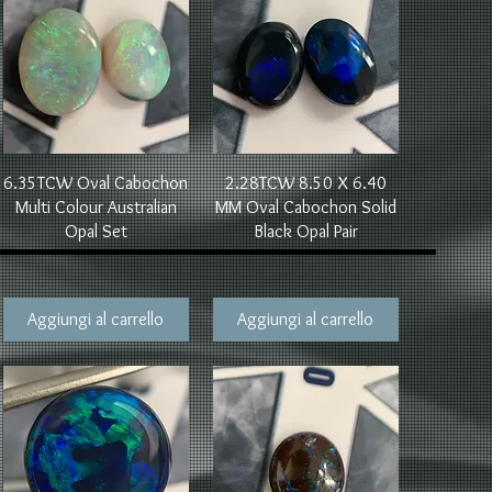
Vista rapida
Vista rapida
6.35TCW Oval Cabochon
2.28TCW 8.50 X 6.40
Multi Colour Australian
MM Oval Cabochon Solid
Opal Set
Black Opal Pair
Aggiungi al carrello
Aggiungi al carrello