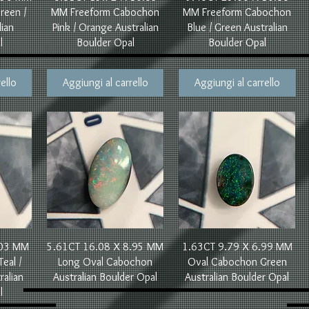
reen /
MM Freeform Cabochon
MM Freeform Cabochon
ian
Pink / Orange Australian
Blue / Green Australian
l
Boulder Opal
Boulder Opal
ello
Aggiungi al carrello
Aggiungi al carrello
Vista rapida
Vista rapida
.03 MM
5.61CT 16.08 X 8.95 MM
1.63CT 9.79 X 6.99 MM
eal /
Long Oval Cabochon
Oval Cabochon Green
ralian
Australian Boulder Opal
Australian Boulder Opal
l