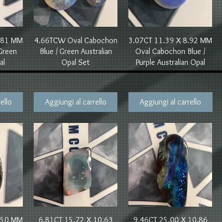
Vista rapida
Vista rapida
7.81 MM
4.66TCW Oval Cabochon
3.07CT 11.39 X 8.92 MM
Green
Blue / Green Australian
Oval Cabochon Blue /
al
Opal Set
Purple Australian Opal
ello
Aggiungi al carrello
Aggiungi al carrello
Vista rapida
Vista rapida
8.50 MM
6.81CT 15.72 X 10.63
9.46CT 25.00 X 10.86