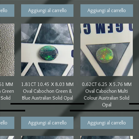
ello
Aggiungi al carrello
Aggiungi al carrello
Vista rapida
Vista rapida
.61 MM
1.81CT 10.45 X 8.03 MM
0.62CT 6.25 X 5.76 MM
n Green
Oval Cabochon Green &
Oval Cabochon Multi
 Solid
Blue Australian Solid Opal
Colour Australian Solid
Opal
ello
Aggiungi al carrello
Aggiungi al carrello