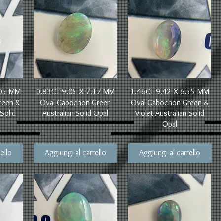
Vista rapida
Vista rapida
.05 MM
0.83CT 9.05 X 7.17 MM
1.46CT 9.42 X 6.55 MM
reen &
Oval Cabochon Green
Oval Cabochon Green &
 Solid
Australian Solid Opal
Violet Australian Solid
Opal
ello
Aggiungi al carrello
Aggiungi al carrello