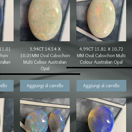
Vista rapida
Vista rapida
11.01
3.94CT 14.54 X
4.99CT 15.81 X 10.72
chon
10.05MM Oval Cabochon
MM Oval Cabochon Multi
ralian
Multi Colour Australian
Colour Australian Opal
Opal
ello
Aggiungi al carrello
Aggiungi al carrello