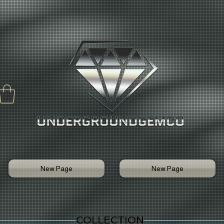
New Page
New Page
COLLECTION