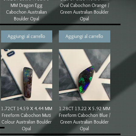
MM Dragon Egg
Oval Cabochon Orange /
Cabochon Australian
Green Australian Boulder
Boulder Opal
Opal
Aggiungi al carrello
Aggiungi al carrello
Vista rapida
Vista rapida
1.72CT 14.59 X 4.44 MM
1.28CT 13.22 X 5.92 MM
Freeform Cabochon Muti
Freeform Cabochon Blue /
Colour Australian Boulder
Green Australian Boulder
Opal
Opal