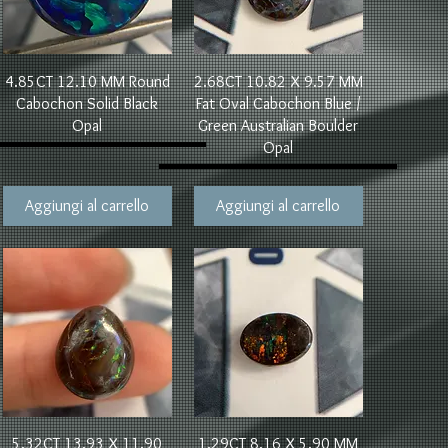
Vista rapida
Vista rapida
4.85CT 12.10 MM Round
2.68CT 10.82 X 9.57 MM
Cabochon Solid Black
Fat Oval Cabochon Blue /
Opal
Green Australian Boulder
Opal
Aggiungi al carrello
Aggiungi al carrello
Vista rapida
Vista rapida
5.32CT 13.93 X 11.90
1.29CT 8.16 X 5.90 MM