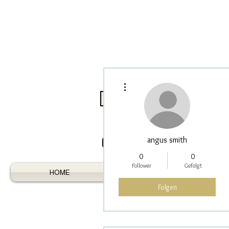
Weitere Optionen
Log In / Register As Trade
angus smith
0
0
Follower
Gefolgt
HOME
AUSTRALIAN GEMS
Folgen