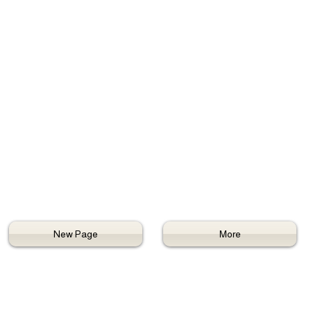
New Page
More