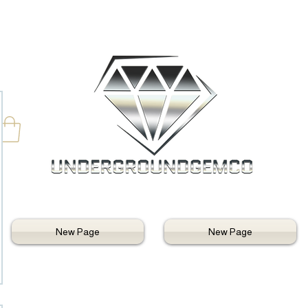
New Page
New Page