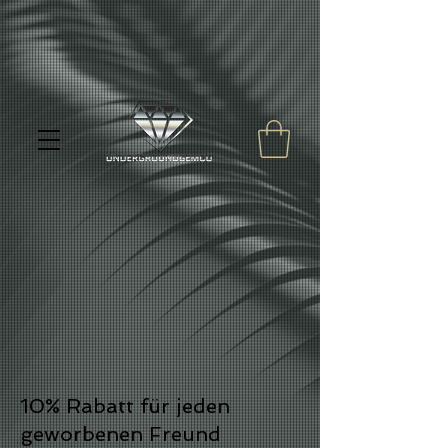
10% Rabatt für jeden
geworbenen Freund