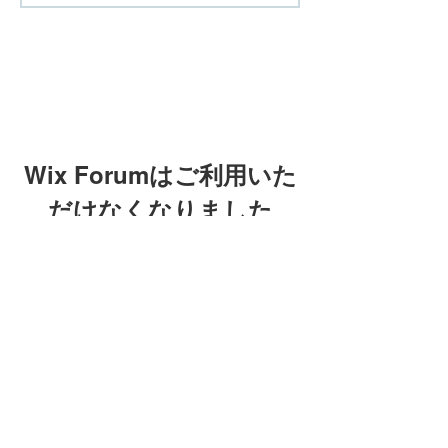
Wix Forumはご利用いた
だけなくなりました
このアプリケーションは廃止されまし
た。コミュニティアプリが必要な場合
Wix Forumはご利用
は、Wix Groupsをご利用ください。
いただけなくなりま
した
このアプリケーションは廃止され
ました。コミュニティアプリが必