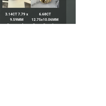
3.14CT 7.79 x
6.68CT
9.59MM
12.75x10.06MM
Rectangular
Fancy Pear Cut
Cushion Brilliant
Sinhalite
Cut Sinhalite
価格
A$801.00
価格
A$416.00
カートに追
カートに追
加する
加する
3.57CT
5.95CT
10.3x9.15MM
9.35x11.08MM