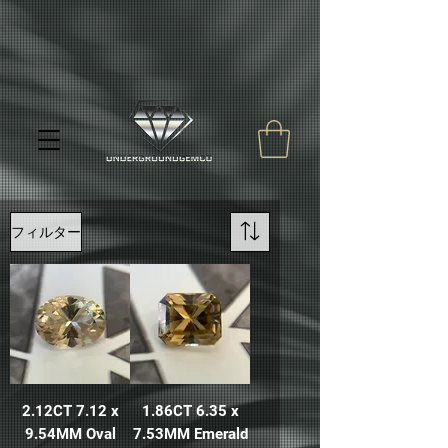
フィルター
2.12CT 7.12 x
1.86CT 6.35 x
9.54MM Oval
7.53MM Emerald