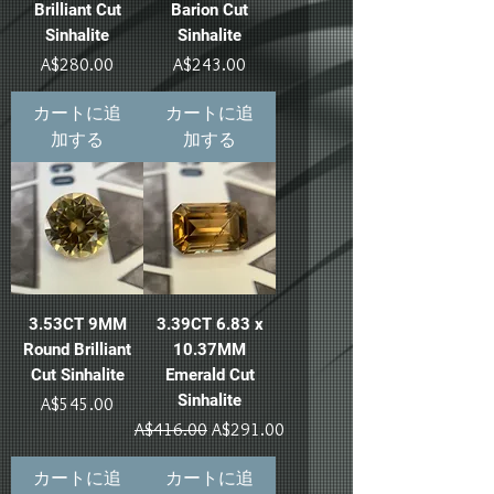
Brilliant Cut
Barion Cut
Sinhalite
Sinhalite
価格
価格
A$280.00
A$243.00
カートに追
カートに追
加する
加する
3.53CT 9MM
3.39CT 6.83 x
Round Brilliant
10.37MM
Cut Sinhalite
Emerald Cut
Sinhalite
価格
A$545.00
通常価格
セール価格
A$416.00
A$291.00
カートに追
カートに追