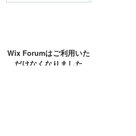
Wix Forumはご利用いた
だけなくなりました
このアプリケーションは廃止されまし
た。コミュニティアプリが必要な場合
Wix Forumはご利用
は、Wix Groupsをご利用ください。
いただけなくなりま
した
このアプリケーションは廃止され
ました。コミュニティアプリが必