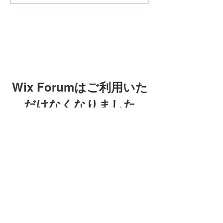
Wix Forumはご利用いた
だけなくなりました
このアプリケーションは廃止されまし
た。コミュニティアプリが必要な場合
Wix Forumはご利用
は、Wix Groupsをご利用ください。
いただけなくなりま
した
このアプリケーションは廃止され
ました。コミュニティアプリが必