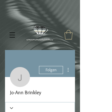
Weitere Optionen
Folgen
Jo-Ann Brinkley
Jo-Ann Brinkley