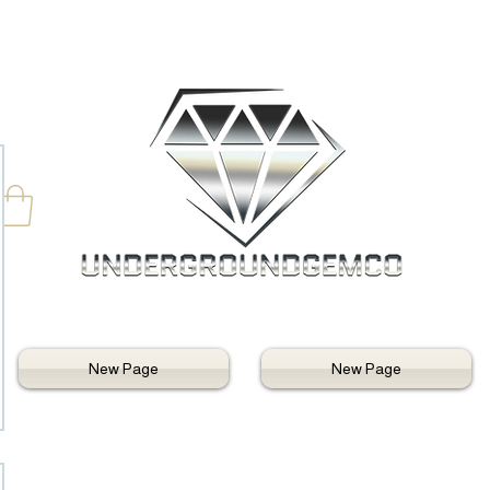
New Page
New Page