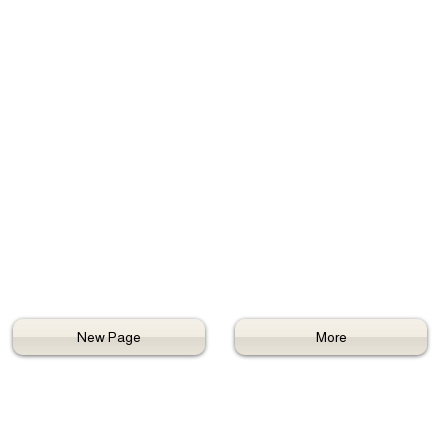
New Page
More