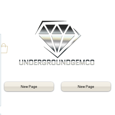
New Page
New Page