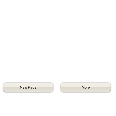
New Page
More