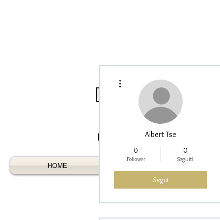
Altre azioni
Log In / Register As Trade
Albert Tse
0
0
Follower
Seguiti
HOME
AUSTRALIAN GEMS
Segui