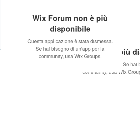
Wix Forum non è più
disponibile
Questa applicazione è stata dismessa.
Se hai bisogno di un'app per la
Wix Forum non è più di
community, usa Wix Groups.
Questa applicazione è stata dismessa. Se hai b
community, usa Wix Grou