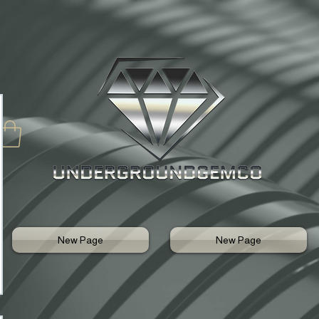
New Page
New Page