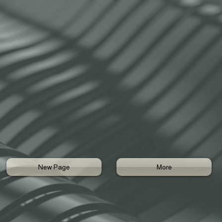
New Page
More