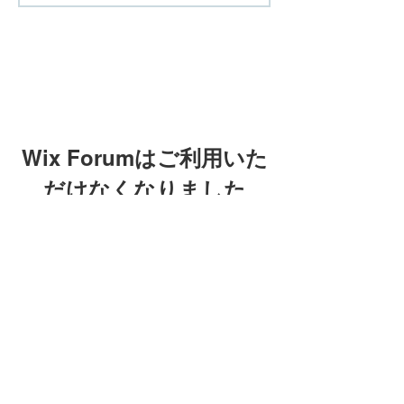
Wix Forumはご利用いた
だけなくなりました
このアプリケーションは廃止されまし
た。コミュニティアプリが必要な場合
Wix Forumはご利用
は、Wix Groupsをご利用ください。
いただけなくなりま
した
このアプリケーションは廃止され
ました。コミュニティアプリが必