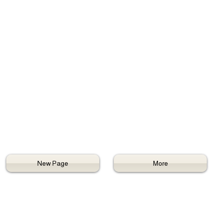
New Page
More