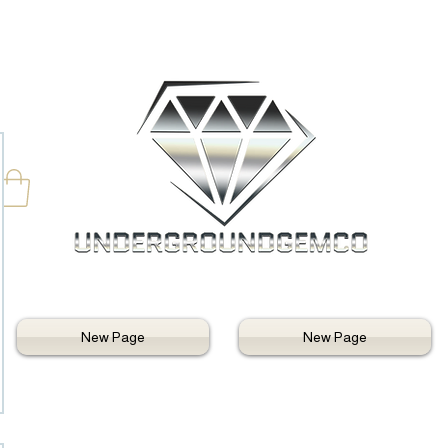
New Page
New Page