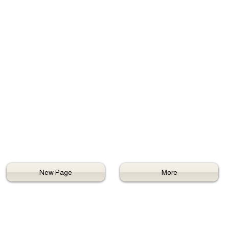
New Page
More