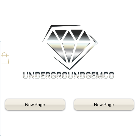
New Page
New Page