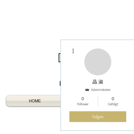
Weitere Optionen
Log In / Register As Trade
晶 淑
Administrator
0
0
HOME
AUSTRALIAN GEMS
Follower
Gefolgt
Folgen