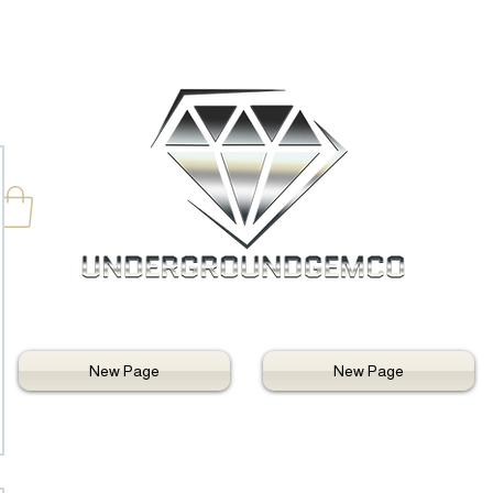
New Page
New Page