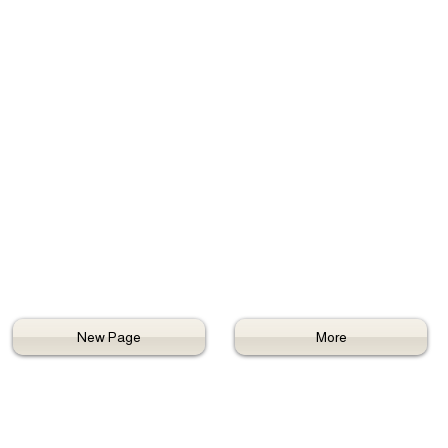
New Page
More