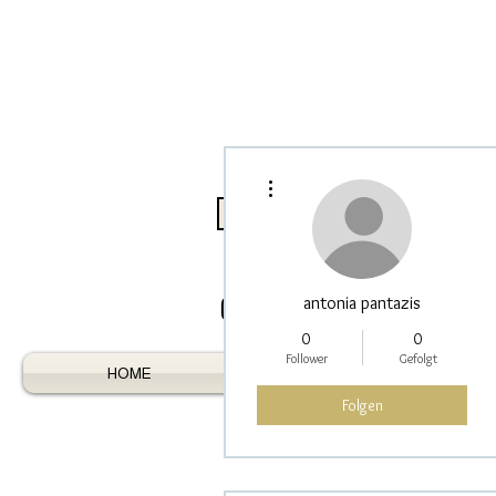
Weitere Optionen
Log In / Register As Trade
antonia pantazis
0
0
Follower
Gefolgt
HOME
AUSTRALIAN GEMS
Folgen